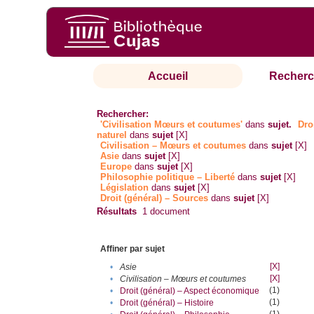
Accueil
Recherc
Rechercher:
'Civilisation Mœurs et coutumes'
dans
sujet.
Dro
naturel
dans
sujet
[X]
Civilisation – Mœurs et coutumes
dans
sujet
[X]
Asie
dans
sujet
[X]
Europe
dans
sujet
[X]
Philosophie politique – Liberté
dans
sujet
[X]
Législation
dans
sujet
[X]
Droit (général) – Sources
dans
sujet
[X]
Résultats
1
document
Affiner par sujet
[X]
•
Asie
[X]
•
Civilisation – Mœurs et coutumes
(1)
•
Droit (général) – Aspect économique
(1)
•
Droit (général) – Histoire