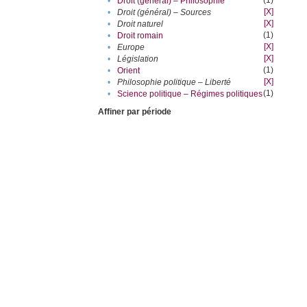
(1)
•
Droit (général) – Philosophie
[X]
•
Droit (général) – Sources
[X]
•
Droit naturel
(1)
•
Droit romain
[X]
•
Europe
[X]
•
Législation
(1)
•
Orient
[X]
•
Philosophie politique – Liberté
(1)
•
Science politique – Régimes politiques
Affiner par période