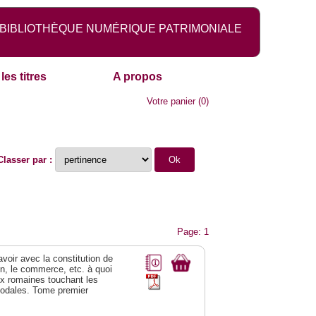
BIBLIOTHÈQUE NUMÉRIQUE PATRIMONIALE
les titres
A propos
Votre panier
(
0
)
Classer par :
Page: 1
 avoir avec la constitution de
on, le commerce, etc. à quoi
oix romaines touchant les
féodales. Tome premier