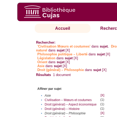
Accueil
Recherc
Rechercher:
'Civilisation Mœurs et coutumes'
dans
sujet.
Dro
naturel
dans
sujet
[X]
Philosophie politique – Liberté
dans
sujet
[X]
Législation
dans
sujet
[X]
Orient
dans
sujet
[X]
Asie
dans
sujet
[X]
Droit (général) – Philosophie
dans
sujet
[X]
Résultats
1
document
Affiner par sujet
[X]
•
Asie
(1)
•
Civilisation – Mœurs et coutumes
(1)
•
Droit (général) – Aspect économique
(1)
•
Droit (général) – Histoire
[X]
•
Droit (général) – Philosophie