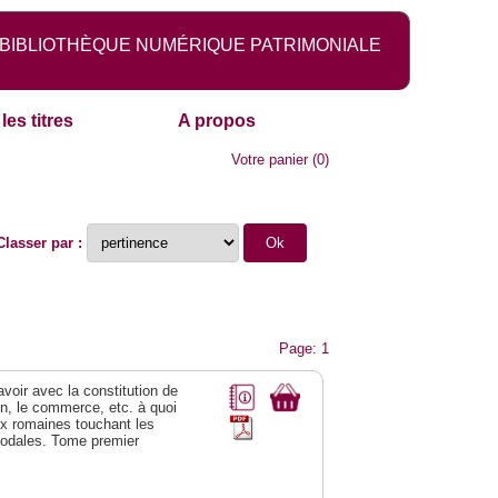
BIBLIOTHÈQUE NUMÉRIQUE PATRIMONIALE
les titres
A propos
Votre panier
(
0
)
Classer par :
Page: 1
 avoir avec la constitution de
on, le commerce, etc. à quoi
oix romaines touchant les
féodales. Tome premier