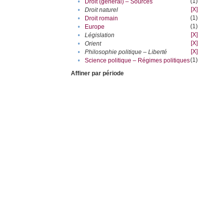
(1)
•
Droit (général) – Sources
[X]
•
Droit naturel
(1)
•
Droit romain
(1)
•
Europe
[X]
•
Législation
[X]
•
Orient
[X]
•
Philosophie politique – Liberté
(1)
•
Science politique – Régimes politiques
Affiner par période