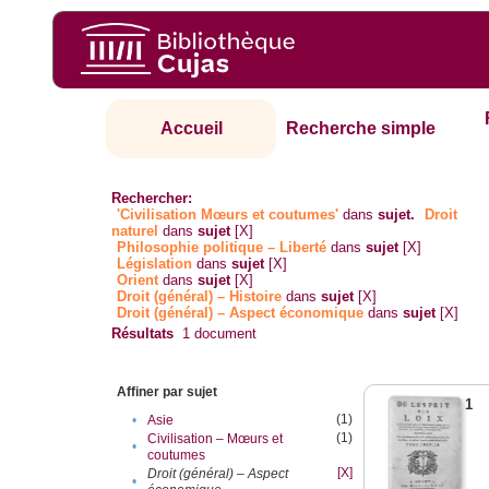
Accueil
Recherche simple
Rechercher:
'Civilisation Mœurs et coutumes'
dans
sujet.
Droit
naturel
dans
sujet
[X]
Philosophie politique – Liberté
dans
sujet
[X]
Législation
dans
sujet
[X]
Orient
dans
sujet
[X]
Droit (général) – Histoire
dans
sujet
[X]
Droit (général) – Aspect économique
dans
sujet
[X]
Résultats
1
document
Affiner par sujet
1
(1)
•
Asie
(1)
Civilisation – Mœurs et
•
coutumes
[X]
Droit (général) – Aspect
•