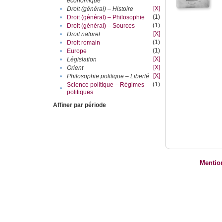
économique
[X]
•
Droit (général) – Histoire
(1)
•
Droit (général) – Philosophie
(1)
•
Droit (général) – Sources
[X]
•
Droit naturel
(1)
•
Droit romain
(1)
•
Europe
[X]
•
Législation
[X]
•
Orient
[X]
•
Philosophie politique – Liberté
(1)
Science politique – Régimes
•
politiques
Affiner par période
Mentio