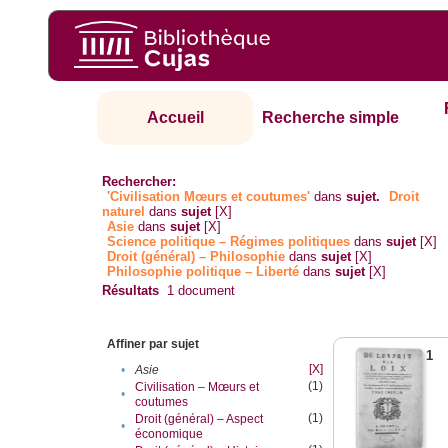
Accueil
Recherche simple
Rechercher:
'Civilisation Mœurs et coutumes'
dans
sujet.
Droit
naturel
dans
sujet
[X]
Asie
dans
sujet
[X]
Science politique – Régimes politiques
dans
sujet
[X]
Droit (général) – Philosophie
dans
sujet
[X]
Philosophie politique – Liberté
dans
sujet
[X]
Résultats
1
document
Affiner par sujet
1
[X]
•
Asie
(1)
Civilisation – Mœurs et
•
coutumes
(1)
Droit (général) – Aspect
•
économique