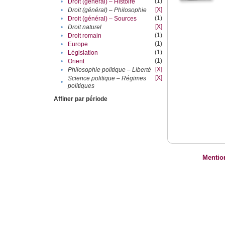
(1)
•
Droit (général) – Histoire
[X]
•
Droit (général) – Philosophie
(1)
•
Droit (général) – Sources
[X]
•
Droit naturel
(1)
•
Droit romain
(1)
•
Europe
(1)
•
Législation
(1)
•
Orient
[X]
•
Philosophie politique – Liberté
[X]
Science politique – Régimes
•
politiques
Affiner par période
Mentio