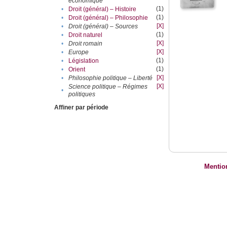
économique
(1)
•
Droit (général) – Histoire
(1)
•
Droit (général) – Philosophie
[X]
•
Droit (général) – Sources
(1)
•
Droit naturel
[X]
•
Droit romain
[X]
•
Europe
(1)
•
Législation
(1)
•
Orient
[X]
•
Philosophie politique – Liberté
[X]
Science politique – Régimes
•
politiques
Affiner par période
Mentio