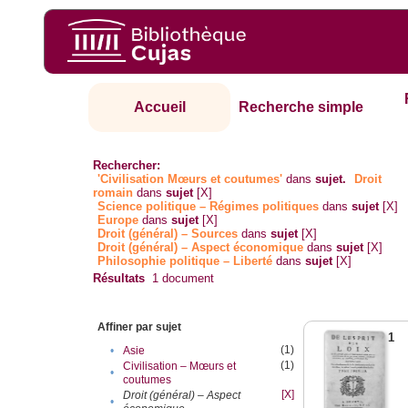
Accueil
Recherche simple
Rechercher:
'Civilisation Mœurs et coutumes'
dans
sujet.
Droit
romain
dans
sujet
[X]
Science politique – Régimes politiques
dans
sujet
[X]
Europe
dans
sujet
[X]
Droit (général) – Sources
dans
sujet
[X]
Droit (général) – Aspect économique
dans
sujet
[X]
Philosophie politique – Liberté
dans
sujet
[X]
Résultats
1
document
Affiner par sujet
1
(1)
•
Asie
(1)
Civilisation – Mœurs et
•
coutumes
[X]
Droit (général) – Aspect
•