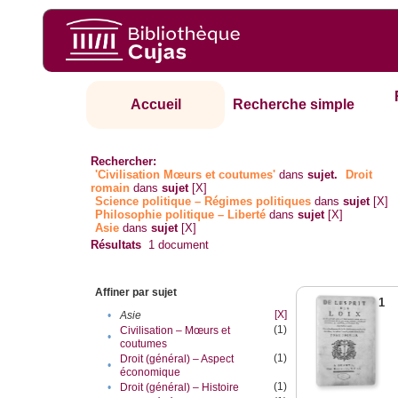
Accueil
Recherche simple
Rechercher:
'Civilisation Mœurs et coutumes'
dans
sujet.
Droit
romain
dans
sujet
[X]
Science politique – Régimes politiques
dans
sujet
[X]
Philosophie politique – Liberté
dans
sujet
[X]
Asie
dans
sujet
[X]
Résultats
1
document
Affiner par sujet
1
[X]
•
Asie
(1)
Civilisation – Mœurs et
•
coutumes
(1)
Droit (général) – Aspect
•
économique
(1)
•
Droit (général) – Histoire