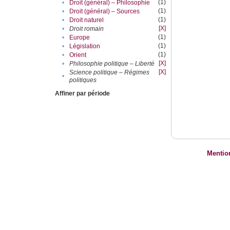
(1)
•
Droit (général) – Philosophie
(1)
•
Droit (général) – Sources
(1)
•
Droit naturel
[X]
•
Droit romain
(1)
•
Europe
(1)
•
Législation
(1)
•
Orient
[X]
•
Philosophie politique – Liberté
[X]
Science politique – Régimes
•
politiques
Affiner par période
Mentio