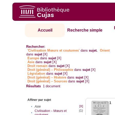
Accueil
Recherche simple
Rechercher:
'Civilisation Mœurs et coutumes'
dans
sujet.
Orient
dans
sujet
[X]
Europe
dans
sujet
[X]
Asie
dans
sujet
[X]
Droit romain
dans
sujet
[X]
Droit (général) – Philosophie
dans
sujet
[X]
Législation
dans
sujet
[X]
Droit (général) – Histoire
dans
sujet
[X]
Droit (général) – Sources
dans
sujet
[X]
Résultats
1
document
Affiner par sujet
1
[X]
•
Asie
(1)
Civilisation – Mœurs et
•
coutumes