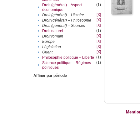
(1)
Droit (général) – Aspect
•
économique
[X]
•
Droit (général) – Histoire
[X]
•
Droit (général) – Philosophie
[X]
•
Droit (général) – Sources
(1)
•
Droit naturel
[X]
•
Droit romain
[X]
•
Europe
[X]
•
Législation
[X]
•
Orient
(1)
•
Philosophie politique – Liberté
(1)
Science politique – Régimes
•
politiques
Affiner par période
Mentio