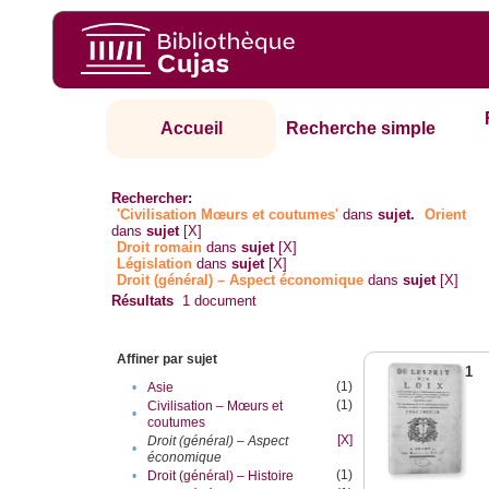
Accueil
Recherche simple
Rechercher:
'Civilisation Mœurs et coutumes'
dans
sujet.
Orient
dans
sujet
[X]
Droit romain
dans
sujet
[X]
Législation
dans
sujet
[X]
Droit (général) – Aspect économique
dans
sujet
[X]
Résultats
1
document
Affiner par sujet
1
(1)
•
Asie
(1)
Civilisation – Mœurs et
•
coutumes
[X]
Droit (général) – Aspect
•
économique
(1)
•
Droit (général) – Histoire