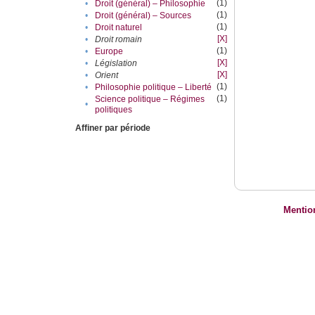
(1)
•
Droit (général) – Philosophie
(1)
•
Droit (général) – Sources
(1)
•
Droit naturel
[X]
•
Droit romain
(1)
•
Europe
[X]
•
Législation
[X]
•
Orient
(1)
•
Philosophie politique – Liberté
(1)
Science politique – Régimes
•
politiques
Affiner par période
Mentio