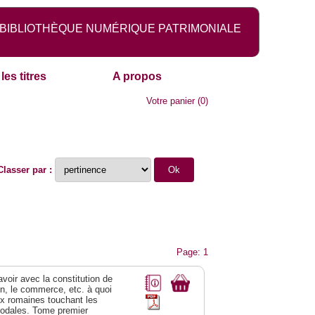
BIBLIOTHÈQUE NUMÉRIQUE PATRIMONIALE
les titres
A propos
Votre panier
(
0
)
Classer par :
Page: 1
 avoir avec la constitution de
on, le commerce, etc. à quoi
oix romaines touchant les
féodales. Tome premier