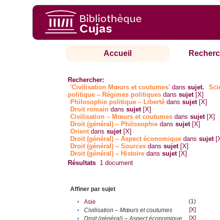
Accueil
Recherc
Rechercher:
'Civilisation Mœurs et coutumes'
dans
sujet.
Sci
politique – Régimes politiques
dans
sujet
[X]
Philosophie politique – Liberté
dans
sujet
[X]
Droit romain
dans
sujet
[X]
Civilisation – Mœurs et coutumes
dans
sujet
[X]
Droit (général) – Philosophie
dans
sujet
[X]
Orient
dans
sujet
[X]
Droit (général) – Aspect économique
dans
sujet
[
Droit (général) – Sources
dans
sujet
[X]
Droit (général) – Histoire
dans
sujet
[X]
Résultats
1
document
Affiner par sujet
(1)
•
Asie
[X]
•
Civilisation – Mœurs et coutumes
[X]
•
Droit (général) – Aspect économique