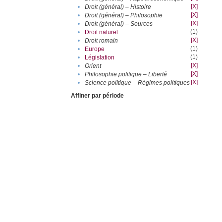
[X]
•
Droit (général) – Histoire
[X]
•
Droit (général) – Philosophie
[X]
•
Droit (général) – Sources
(1)
•
Droit naturel
[X]
•
Droit romain
(1)
•
Europe
(1)
•
Législation
[X]
•
Orient
[X]
•
Philosophie politique – Liberté
[X]
•
Science politique – Régimes politiques
Affiner par période