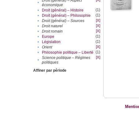
[X]
Droit (général) – Aspect
•
économique
(1)
•
Droit (général) – Histoire
(1)
•
Droit (général) – Philosophie
[X]
•
Droit (général) – Sources
[X]
•
Droit naturel
[X]
•
Droit romain
(1)
•
Europe
(1)
•
Législation
[X]
•
Orient
(1)
•
Philosophie politique – Liberté
[X]
Science politique – Régimes
•
politiques
Affiner par période
Mentio