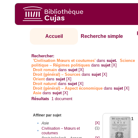
Accueil
Recherche simple
Rechercher:
'Civilisation Mœurs et coutumes'
dans
sujet.
Science
politique – Régimes politiques
dans
sujet
[X]
Droit romain
dans
sujet
[X]
Droit (général) – Sources
dans
sujet
[X]
Orient
dans
sujet
[X]
Droit naturel
dans
sujet
[X]
Droit (général) – Aspect économique
dans
sujet
[X]
Asie
dans
sujet
[X]
Résultats
1
document
Affiner par sujet
1
[X]
•
Asie
(1)
Civilisation – Mœurs et
•
coutumes