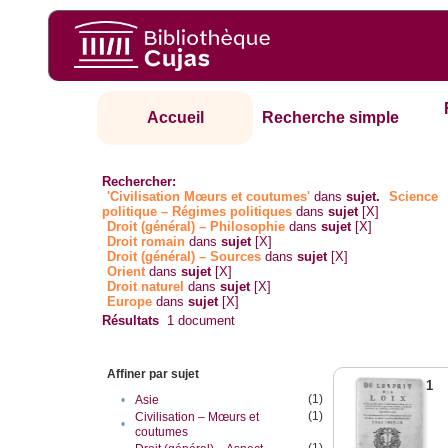
Accueil
Recherche simple
Rechercher:
'Civilisation Mœurs et coutumes'
dans
sujet.
Science
politique – Régimes politiques
dans
sujet
[X]
Droit (général) – Philosophie
dans
sujet
[X]
Droit romain
dans
sujet
[X]
Droit (général) – Sources
dans
sujet
[X]
Orient
dans
sujet
[X]
Droit naturel
dans
sujet
[X]
Europe
dans
sujet
[X]
Résultats
1
document
Affiner par sujet
1
(1)
•
Asie
(1)
Civilisation – Mœurs et
•
coutumes