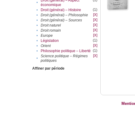
(1)
Droit (général) – Aspect
•
économique
(1)
•
Droit (général) – Histoire
[X]
•
Droit (général) – Philosophie
[X]
•
Droit (général) – Sources
[X]
•
Droit naturel
[X]
•
Droit romain
[X]
•
Europe
(1)
•
Législation
[X]
•
Orient
(1)
•
Philosophie politique – Liberté
[X]
Science politique – Régimes
•
politiques
Affiner par période
Mentio