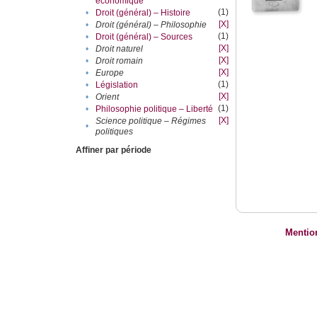
économique
(1)
•
Droit (général) – Histoire
[X]
•
Droit (général) – Philosophie
(1)
•
Droit (général) – Sources
[X]
•
Droit naturel
[X]
•
Droit romain
[X]
•
Europe
(1)
•
Législation
[X]
•
Orient
(1)
•
Philosophie politique – Liberté
[X]
Science politique – Régimes
•
politiques
Affiner par période
Mentio