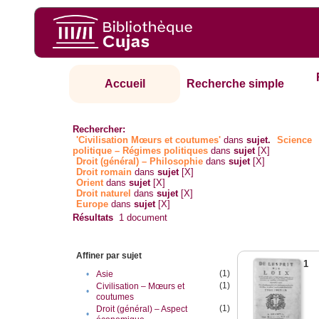
Accueil
Recherche simple
Rechercher:
'Civilisation Mœurs et coutumes'
dans
sujet.
Science
politique – Régimes politiques
dans
sujet
[X]
Droit (général) – Philosophie
dans
sujet
[X]
Droit romain
dans
sujet
[X]
Orient
dans
sujet
[X]
Droit naturel
dans
sujet
[X]
Europe
dans
sujet
[X]
Résultats
1
document
Affiner par sujet
1
(1)
•
Asie
(1)
Civilisation – Mœurs et
•
coutumes
(1)
Droit (général) – Aspect
•