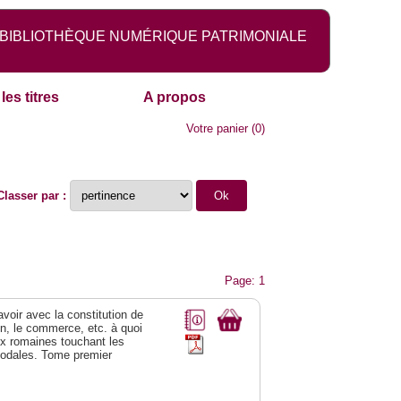
BIBLIOTHÈQUE NUMÉRIQUE PATRIMONIALE
les titres
A propos
Votre panier
(
0
)
Classer par :
Page: 1
 avoir avec la constitution de
on, le commerce, etc. à quoi
oix romaines touchant les
féodales. Tome premier