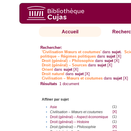
Accueil
Recherc
Rechercher:
'Civilisation Mœurs et coutumes'
dans
sujet.
Sci
politique – Régimes politiques
dans
sujet
[X]
Droit (général) – Philosophie
dans
sujet
[X]
Droit (général) – Sources
dans
sujet
[X]
Orient
dans
sujet
[X]
Droit naturel
dans
sujet
[X]
Civilisation – Mœurs et coutumes
dans
sujet
[X]
Résultats
1
document
Affiner par sujet
(1)
•
Asie
[X]
•
Civilisation – Mœurs et coutumes
(1)
•
Droit (général) – Aspect économique
(1)
•
Droit (général) – Histoire
[X]
•
Droit (général) – Philosophie