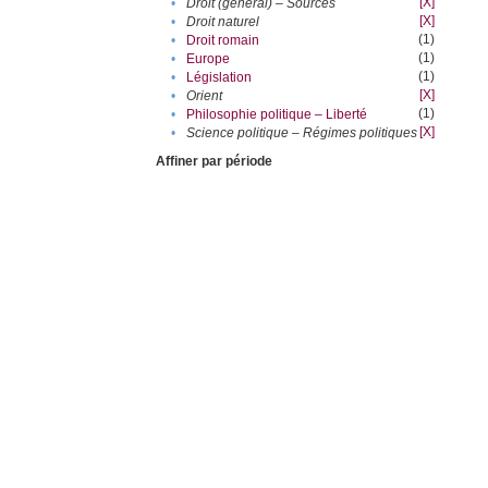
[X]
•
Droit (général) – Sources
[X]
•
Droit naturel
(1)
•
Droit romain
(1)
•
Europe
(1)
•
Législation
[X]
•
Orient
(1)
•
Philosophie politique – Liberté
[X]
•
Science politique – Régimes politiques
Affiner par période