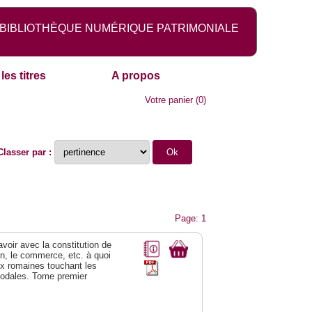
BIBLIOTHÈQUE NUMÉRIQUE PATRIMONIALE
les titres
A propos
Votre panier
(
0
)
Classer par :
Page: 1
 avoir avec la constitution de
on, le commerce, etc. à quoi
oix romaines touchant les
féodales. Tome premier