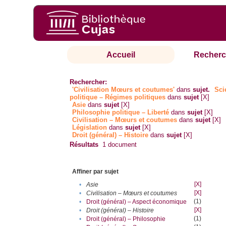
Accueil
Recherc
Rechercher:
'Civilisation Mœurs et coutumes'
dans
sujet.
Sci
politique – Régimes politiques
dans
sujet
[X]
Asie
dans
sujet
[X]
Philosophie politique – Liberté
dans
sujet
[X]
Civilisation – Mœurs et coutumes
dans
sujet
[X]
Législation
dans
sujet
[X]
Droit (général) – Histoire
dans
sujet
[X]
Résultats
1
document
Affiner par sujet
[X]
•
Asie
[X]
•
Civilisation – Mœurs et coutumes
(1)
•
Droit (général) – Aspect économique
[X]
•
Droit (général) – Histoire
(1)
•
Droit (général) – Philosophie