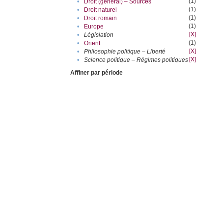
(1)
•
Droit (général) – Sources
(1)
•
Droit naturel
(1)
•
Droit romain
(1)
•
Europe
[X]
•
Législation
(1)
•
Orient
[X]
•
Philosophie politique – Liberté
[X]
•
Science politique – Régimes politiques
Affiner par période