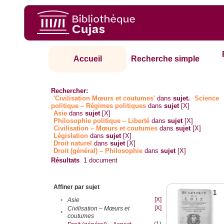
Accueil
Recherche simple
Rechercher:
'Civilisation Mœurs et coutumes'
dans
sujet.
Science
politique – Régimes politiques
dans
sujet
[X]
Asie
dans
sujet
[X]
Philosophie politique – Liberté
dans
sujet
[X]
Civilisation – Mœurs et coutumes
dans
sujet
[X]
Législation
dans
sujet
[X]
Droit naturel
dans
sujet
[X]
Droit (général) – Philosophie
dans
sujet
[X]
Résultats
1
document
Affiner par sujet
1
[X]
•
Asie
[X]
Civilisation – Mœurs et
•
coutumes