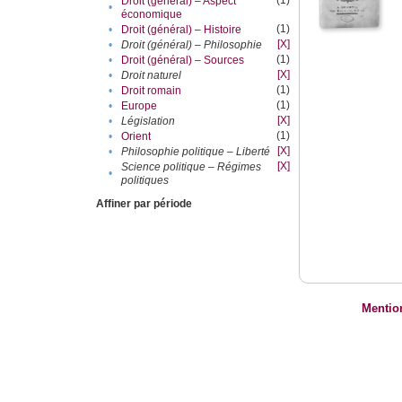
(1)
Droit (général) – Aspect
•
économique
(1)
•
Droit (général) – Histoire
[X]
•
Droit (général) – Philosophie
(1)
•
Droit (général) – Sources
[X]
•
Droit naturel
(1)
•
Droit romain
(1)
•
Europe
[X]
•
Législation
(1)
•
Orient
[X]
•
Philosophie politique – Liberté
[X]
Science politique – Régimes
•
politiques
Affiner par période
Mentio