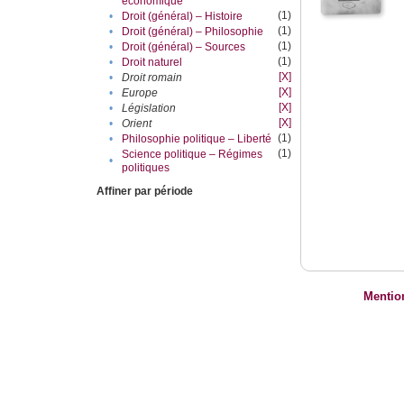
économique
(1)
•
Droit (général) – Histoire
(1)
•
Droit (général) – Philosophie
(1)
•
Droit (général) – Sources
(1)
•
Droit naturel
[X]
•
Droit romain
[X]
•
Europe
[X]
•
Législation
[X]
•
Orient
(1)
•
Philosophie politique – Liberté
(1)
Science politique – Régimes
•
politiques
Affiner par période
Mentio