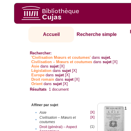
Accueil
Recherche simple
Rechercher:
'Civilisation Mœurs et coutumes'
dans
sujet.
Civilisation – Mœurs et coutumes
dans
sujet
[X]
Asie
dans
sujet
[X]
Législation
dans
sujet
[X]
Europe
dans
sujet
[X]
Droit romain
dans
sujet
[X]
Orient
dans
sujet
[X]
Résultats
1
document
Affiner par sujet
1
[X]
•
Asie
[X]
Civilisation – Mœurs et
•
coutumes
(1)
Droit (général) – Aspect
•