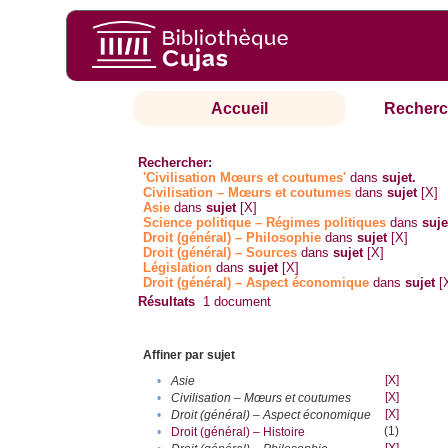
Accueil
Recherc
Rechercher:
'Civilisation Mœurs et coutumes'
dans
sujet.
Civilisation – Mœurs et coutumes
dans
sujet
[X]
Asie
dans
sujet
[X]
Science politique – Régimes politiques
dans
suje
Droit (général) – Philosophie
dans
sujet
[X]
Droit (général) – Sources
dans
sujet
[X]
Législation
dans
sujet
[X]
Droit (général) – Aspect économique
dans
sujet
[
Résultats
1
document
Affiner par sujet
[X]
•
Asie
[X]
•
Civilisation – Mœurs et coutumes
[X]
•
Droit (général) – Aspect économique
(1)
•
Droit (général) – Histoire