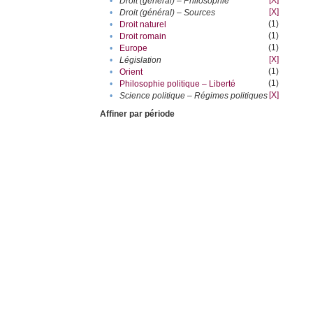
[X]
•
Droit (général) – Philosophie
[X]
•
Droit (général) – Sources
(1)
•
Droit naturel
(1)
•
Droit romain
(1)
•
Europe
[X]
•
Législation
(1)
•
Orient
(1)
•
Philosophie politique – Liberté
[X]
•
Science politique – Régimes politiques
Affiner par période