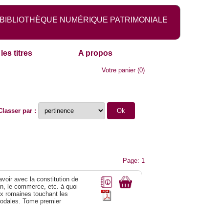
BIBLIOTHÈQUE NUMÉRIQUE PATRIMONIALE
les titres
A propos
Votre panier
(
0
)
Classer par :
Page: 1
 avoir avec la constitution de
on, le commerce, etc. à quoi
oix romaines touchant les
féodales. Tome premier