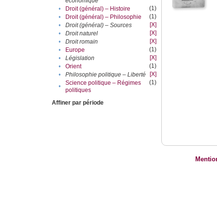
économique
(1)
•
Droit (général) – Histoire
(1)
•
Droit (général) – Philosophie
[X]
•
Droit (général) – Sources
[X]
•
Droit naturel
[X]
•
Droit romain
(1)
•
Europe
[X]
•
Législation
(1)
•
Orient
[X]
•
Philosophie politique – Liberté
(1)
Science politique – Régimes
•
politiques
Affiner par période
Mentio