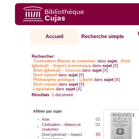
Accueil
Recherche simple
Rechercher:
'Civilisation Mœurs et coutumes'
dans
sujet.
Droit
(général) – Aspect économique
dans
sujet
[X]
Droit (général) – Sources
dans
sujet
[X]
Droit naturel
dans
sujet
[X]
Philosophie politique – Liberté
dans
sujet
[X]
Droit romain
dans
sujet
[X]
Législation
dans
sujet
[X]
Résultats
1
document
Affiner par sujet
1
(1)
•
Asie
(1)
Civilisation – Mœurs et
•
coutumes
[X]
Droit (général) – Aspect
•