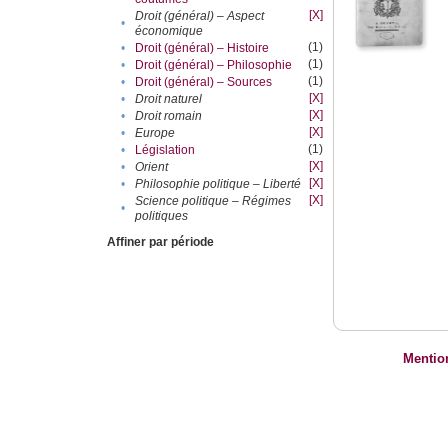
[X]
Droit (général) – Aspect
•
économique
(1)
•
Droit (général) – Histoire
(1)
•
Droit (général) – Philosophie
(1)
•
Droit (général) – Sources
[X]
•
Droit naturel
[X]
•
Droit romain
[X]
•
Europe
(1)
•
Législation
[X]
•
Orient
[X]
•
Philosophie politique – Liberté
[X]
Science politique – Régimes
•
politiques
Affiner par période
Mentio