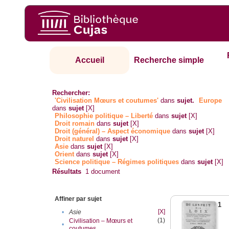
Accueil
Recherche simple
Rechercher:
'Civilisation Mœurs et coutumes'
dans
sujet.
Europe
dans
sujet
[X]
Philosophie politique – Liberté
dans
sujet
[X]
Droit romain
dans
sujet
[X]
Droit (général) – Aspect économique
dans
sujet
[X]
Droit naturel
dans
sujet
[X]
Asie
dans
sujet
[X]
Orient
dans
sujet
[X]
Science politique – Régimes politiques
dans
sujet
[X]
Résultats
1
document
Affiner par sujet
1
[X]
•
Asie
(1)
Civilisation – Mœurs et
•
coutumes