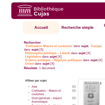
Accueil
Recherche simple
Rechercher:
'Civilisation Mœurs et coutumes'
dans
sujet.
Europe
dans
sujet
[X]
Philosophie politique – Liberté
dans
sujet
[X]
Législation
dans
sujet
[X]
Science politique – Régimes politiques
dans
sujet
[X]
Orient
dans
sujet
[X]
Résultats
1
document
Affiner par sujet
1
(1)
•
Asie
(1)
Civilisation – Mœurs et
•
coutumes
(1)
Droit (général) – Aspect
•
économique