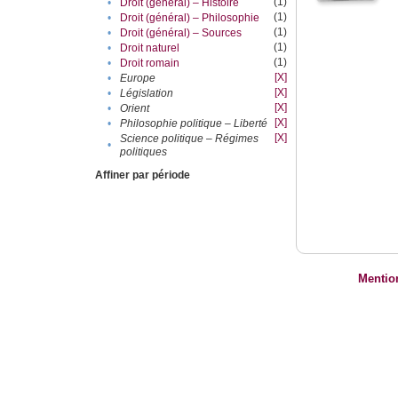
(1)
•
Droit (général) – Histoire
(1)
•
Droit (général) – Philosophie
(1)
•
Droit (général) – Sources
(1)
•
Droit naturel
(1)
•
Droit romain
[X]
•
Europe
[X]
•
Législation
[X]
•
Orient
[X]
•
Philosophie politique – Liberté
[X]
Science politique – Régimes
•
politiques
Affiner par période
Mentio