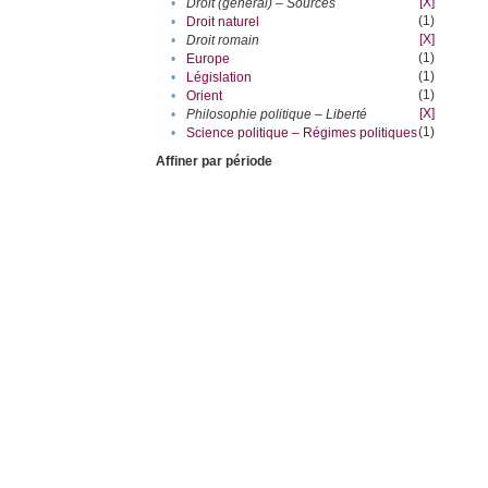
[X]
•
Droit (général) – Sources
(1)
•
Droit naturel
[X]
•
Droit romain
(1)
•
Europe
(1)
•
Législation
(1)
•
Orient
[X]
•
Philosophie politique – Liberté
(1)
•
Science politique – Régimes politiques
Affiner par période