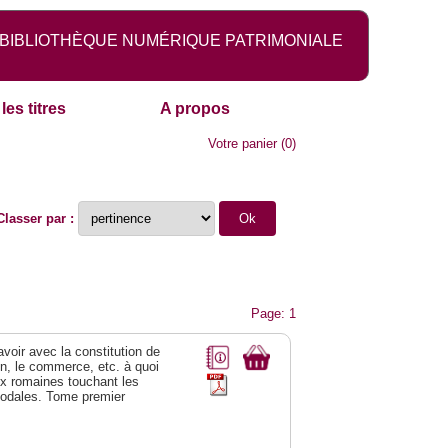
BIBLIOTHÈQUE NUMÉRIQUE PATRIMONIALE
les titres
A propos
Votre panier
(
0
)
Classer par :
Page: 1
 avoir avec la constitution de
on, le commerce, etc. à quoi
oix romaines touchant les
féodales. Tome premier