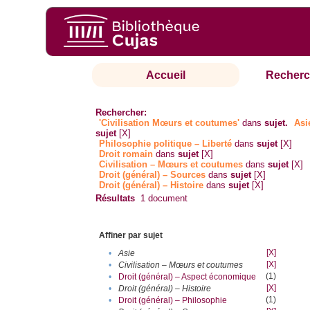
Accueil
Recherc
Rechercher:
'Civilisation Mœurs et coutumes'
dans
sujet.
Asi
sujet
[X]
Philosophie politique – Liberté
dans
sujet
[X]
Droit romain
dans
sujet
[X]
Civilisation – Mœurs et coutumes
dans
sujet
[X]
Droit (général) – Sources
dans
sujet
[X]
Droit (général) – Histoire
dans
sujet
[X]
Résultats
1
document
Affiner par sujet
[X]
•
Asie
[X]
•
Civilisation – Mœurs et coutumes
(1)
•
Droit (général) – Aspect économique
[X]
•
Droit (général) – Histoire
(1)
•
Droit (général) – Philosophie