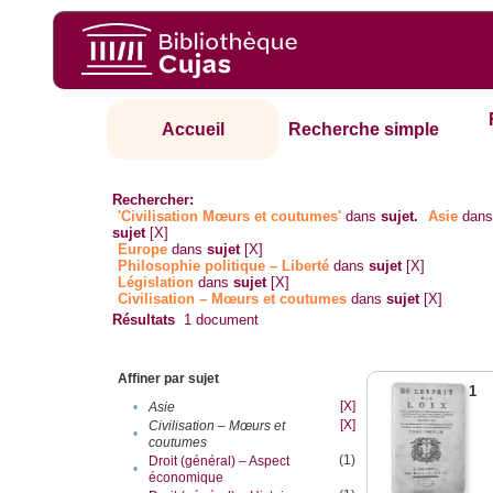
Accueil
Recherche simple
Rechercher:
'Civilisation Mœurs et coutumes'
dans
sujet.
Asie
dan
sujet
[X]
Europe
dans
sujet
[X]
Philosophie politique – Liberté
dans
sujet
[X]
Législation
dans
sujet
[X]
Civilisation – Mœurs et coutumes
dans
sujet
[X]
Résultats
1
document
Affiner par sujet
1
[X]
•
Asie
[X]
Civilisation – Mœurs et
•
coutumes
(1)
Droit (général) – Aspect
•
économique