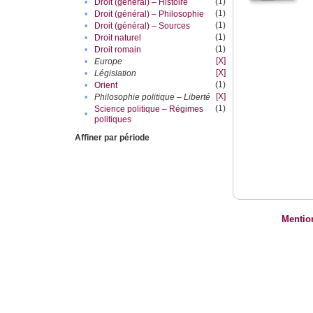
(1)
•
Droit (général) – Histoire
(1)
•
Droit (général) – Philosophie
(1)
•
Droit (général) – Sources
(1)
•
Droit naturel
(1)
•
Droit romain
[X]
•
Europe
[X]
•
Législation
(1)
•
Orient
[X]
•
Philosophie politique – Liberté
(1)
Science politique – Régimes
•
politiques
Affiner par période
Mentio