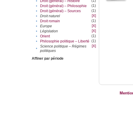
(1)
•
Droit (général) – Histoire
(1)
•
Droit (général) – Philosophie
(1)
•
Droit (général) – Sources
[X]
•
Droit naturel
(1)
•
Droit romain
[X]
•
Europe
[X]
•
Législation
(1)
•
Orient
(1)
•
Philosophie politique – Liberté
[X]
Science politique – Régimes
•
politiques
Affiner par période
Mentio