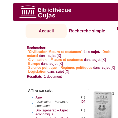
Accueil
Recherche simple
Rechercher:
'Civilisation Mœurs et coutumes'
dans
sujet.
Droit
naturel
dans
sujet
[X]
Civilisation – Mœurs et coutumes
dans
sujet
[X]
Europe
dans
sujet
[X]
Science politique – Régimes politiques
dans
sujet
[X]
Législation
dans
sujet
[X]
Résultats
1
document
Affiner par sujet
1
(1)
•
Asie
[X]
Civilisation – Mœurs et
•
coutumes
(1)
Droit (général) – Aspect
•
économique