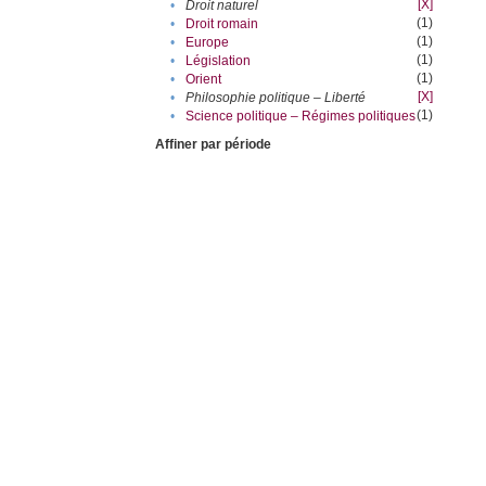
[X]
•
Droit naturel
(1)
•
Droit romain
(1)
•
Europe
(1)
•
Législation
(1)
•
Orient
[X]
•
Philosophie politique – Liberté
(1)
•
Science politique – Régimes politiques
Affiner par période