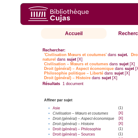
Accueil
Recherc
Rechercher:
'Civilisation Mœurs et coutumes'
dans
sujet.
Dro
naturel
dans
sujet
[X]
Civilisation – Mœurs et coutumes
dans
sujet
[X]
Droit (général) – Aspect économique
dans
sujet
[
Philosophie politique – Liberté
dans
sujet
[X]
Droit (général) – Histoire
dans
sujet
[X]
Résultats
1
document
Affiner par sujet
(1)
•
Asie
[X]
•
Civilisation – Mœurs et coutumes
[X]
•
Droit (général) – Aspect économique
[X]
•
Droit (général) – Histoire
(1)
•
Droit (général) – Philosophie
(1)
•
Droit (général) – Sources