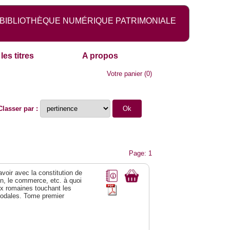
BIBLIOTHÈQUE NUMÉRIQUE PATRIMONIALE
les titres
A propos
Votre panier
(
0
)
Classer par :
Page: 1
 avoir avec la constitution de
on, le commerce, etc. à quoi
oix romaines touchant les
féodales. Tome premier