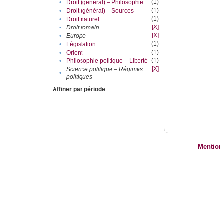
(1)
•
Droit (général) – Philosophie
(1)
•
Droit (général) – Sources
(1)
•
Droit naturel
[X]
•
Droit romain
[X]
•
Europe
(1)
•
Législation
(1)
•
Orient
(1)
•
Philosophie politique – Liberté
[X]
Science politique – Régimes
•
politiques
Affiner par période
Mentio