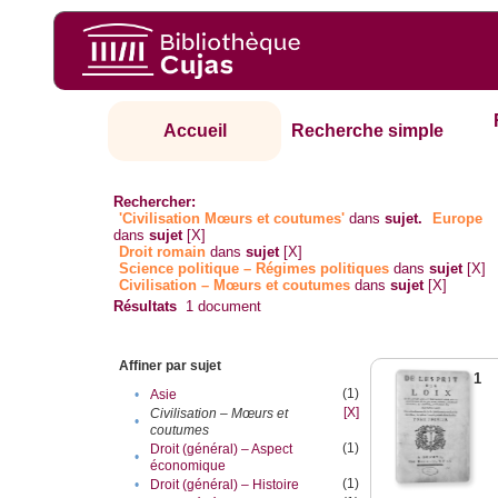
Accueil
Recherche simple
Rechercher:
'Civilisation Mœurs et coutumes'
dans
sujet.
Europe
dans
sujet
[X]
Droit romain
dans
sujet
[X]
Science politique – Régimes politiques
dans
sujet
[X]
Civilisation – Mœurs et coutumes
dans
sujet
[X]
Résultats
1
document
Affiner par sujet
1
(1)
•
Asie
[X]
Civilisation – Mœurs et
•
coutumes
(1)
Droit (général) – Aspect
•
économique
(1)
•
Droit (général) – Histoire