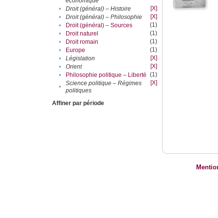
économique
[X]
•
Droit (général) – Histoire
[X]
•
Droit (général) – Philosophie
(1)
•
Droit (général) – Sources
(1)
•
Droit naturel
(1)
•
Droit romain
(1)
•
Europe
[X]
•
Législation
[X]
•
Orient
(1)
•
Philosophie politique – Liberté
[X]
Science politique – Régimes
•
politiques
Affiner par période
Mentio