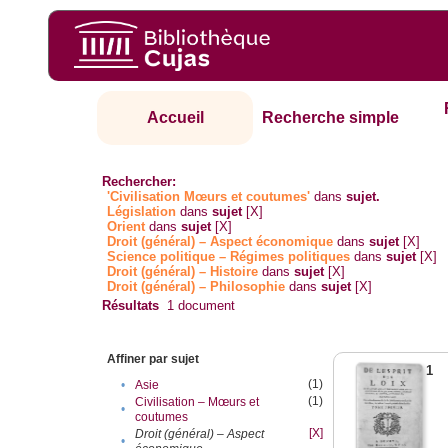
Accueil
Recherche simple
Rechercher:
'Civilisation Mœurs et coutumes'
dans
sujet.
Législation
dans
sujet
[X]
Orient
dans
sujet
[X]
Droit (général) – Aspect économique
dans
sujet
[X]
Science politique – Régimes politiques
dans
sujet
[X]
Droit (général) – Histoire
dans
sujet
[X]
Droit (général) – Philosophie
dans
sujet
[X]
Résultats
1
document
Affiner par sujet
1
(1)
•
Asie
(1)
Civilisation – Mœurs et
•
coutumes
[X]
Droit (général) – Aspect
•