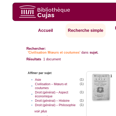
Accueil
Recherche simple
Rechercher:
'Civilisation Mœurs et coutumes'
dans
sujet.
Résultats
1
document
Affiner par sujet
1
(1)
•
Asie
(1)
Civilisation – Mœurs et
•
coutumes
(1)
Droit (général) – Aspect
•
économique
(1)
•
Droit (général) – Histoire
(1)
•
Droit (général) – Philosophie
voir plus