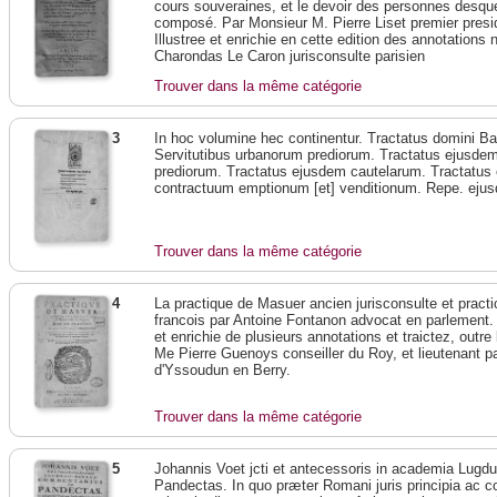
cours souveraines, et le devoir des personnes desque
composé. Par Monsieur M. Pierre Liset premier presi
Illustree et enrichie en cette edition des annotations 
Charondas Le Caron jurisconsulte parisien
Trouver dans la même catégorie
3
In hoc volumine hec continentur. Tractatus domini B
Servitutibus urbanorum prediorum. Tractatus ejusdem
prediorum. Tractatus ejusdem cautelarum. Tractatus
contractuum emptionum [et] venditionum. Repe. ejusde
Trouver dans la même catégorie
4
La practique de Masuer ancien jurisconsulte et pract
francois par Antoine Fontanon advocat en parlement.
et enrichie de plusieurs annotations et traictez, outre
Me Pierre Guenoys conseiller du Roy, et lieutenant par
d'Yssoudun en Berry.
Trouver dans la même catégorie
5
Johannis Voet jcti et antecessoris in academia Lug
Pandectas. In quo præter Romani juris principia ac con