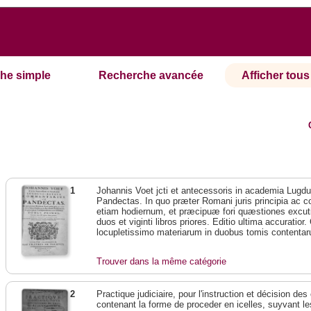
he simple
Recherche avancée
Afficher tous 
1
Johannis Voet jcti et antecessoris in academia Lug
Pandectas. In quo præter Romani juris principia ac con
etiam hodiernum, et præcipuæ fori quæstiones excuti
duos et viginti libros priores. Editio ultima accuratio
locupletissimo materiarum in duobus tomis contentaru
Trouver dans la même catégorie
2
Practique judiciaire, pour l'instruction et décision des
contenant la forme de proceder en icelles, suyvant l