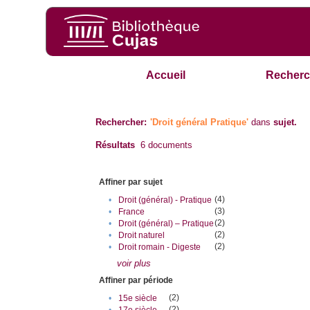
Accueil
Recherc
Rechercher:
'Droit général Pratique'
dans
sujet.
Résultats
6
documents
Affiner par sujet
(4)
•
Droit (général) - Pratique
(3)
•
France
(2)
•
Droit (général) – Pratique
(2)
•
Droit naturel
(2)
•
Droit romain - Digeste
voir plus
Affiner par période
(2)
•
15e siècle
(2)
•
17e siècle