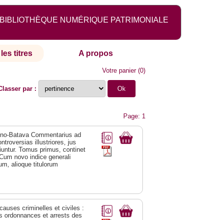
BIBLIOTHÈQUE NUMÉRIQUE PATRIMONIALE
les titres
A propos
Votre panier
(
0
)
Classer par :
Page: 1
duno-Batava Commentarius ad
troversias illustriores, jus
untur. Tomus primus, continet
r. Cum novo indice generali
m, alioque titulorum
 causes criminelles et civiles :
es ordonnances et arrests des