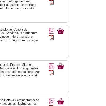
lles tout jugement est
dent au parlement de Paris.
notables et singulieres de L.
artholomei Cepola de
 de Servitutibus rusticorum
 ejusdem de Simulatione
m l. si fug. Cum privilegio
icien de France. Mise en
 Nouvelle edition augmentee
 les precedentes editions. Par
ticulier au siege et ressort
duno-Batava Commentarius ad
troversias illustriores, jus