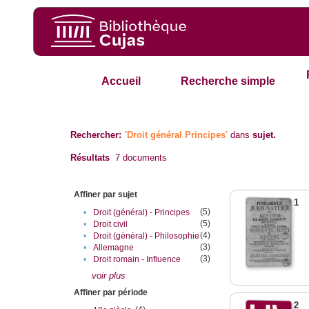
Accueil
Recherche simple
Rechercher:
'Droit général Principes'
dans
sujet.
Résultats
7
documents
Affiner par sujet
1
(5)
•
Droit (général) - Principes
(5)
•
Droit civil
(4)
•
Droit (général) - Philosophie
(3)
•
Allemagne
(3)
•
Droit romain - Influence
voir plus
Affiner par période
2