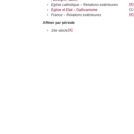
[X]
•
Eglise catholique – Relations extérieures
(1)
•
Eglise et Etat – Gallicanisme
[X]
•
France – Relations extérieures
Affiner par période
[X]
•
16e siècle