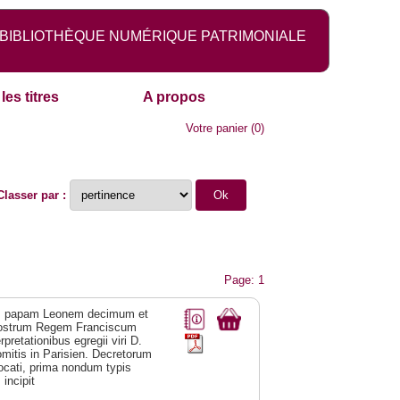
BIBLIOTHÈQUE NUMÉRIQUE PATRIMONIALE
les titres
A propos
Votre panier
(
0
)
Classer par :
Page: 1
um papam Leonem decimum et
nostrum Regem Franciscum
retationibus egregii viri D.
omitis in Parisien. Decretorum
ocati, prima nondum typis
incipit