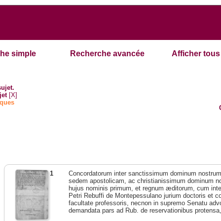
he simple
Recherche avancée
Afficher tous 
sujet.
jet
[X]
iques
1
Concordatorum inter sanctissimum dominum nostr
sedem apostolicam, ac christianissimum dominum 
hujus nominis primum, et regnum æditorum, cum interp
Petri Rebuffi de Montepessulano jurium doctoris et c
facultate professoris, necnon in supremo Senatu adv
demandata pars ad Rub. de reservationibus protensa, 