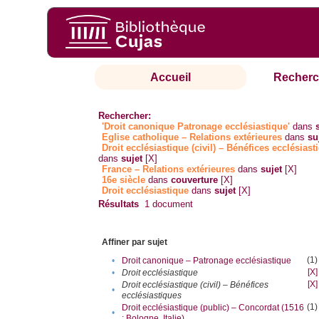
Accueil
Recherc
Rechercher:
'Droit canonique Patronage ecclésiastique'
dans
Eglise catholique – Relations extérieures
dans
su
Droit ecclésiastique (civil) – Bénéfices ecclésiast
dans
sujet
[X]
France – Relations extérieures
dans
sujet
[X]
16e siècle
dans
couverture
[X]
Droit ecclésiastique
dans
sujet
[X]
Résultats
1
document
Affiner par sujet
(1)
•
Droit canonique – Patronage ecclésiastique
[X]
•
Droit ecclésiastique
[X]
Droit ecclésiastique (civil) – Bénéfices
•
ecclésiastiques
(1)
Droit ecclésiastique (public) – Concordat (1516
•
; Bologne, Italie)