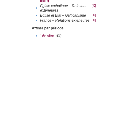
Italie)
[X]
Eglise catholique – Relations
•
extérieures
[X]
•
Eglise et Etat – Gallicanisme
[X]
•
France – Relations extérieures
Affiner par période
(1)
•
16e siècle