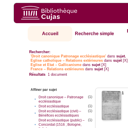
Accueil
Recherche simple
Rechercher:
'Droit canonique Patronage ecclésiastique'
dans
sujet.
Eglise catholique – Relations extérieures
dans
sujet
[X]
Eglise et Etat – Gallicanisme
dans
sujet
[X]
France – Relations extérieures
dans
sujet
[X]
Résultats
1
document
Affiner par sujet
1
(1)
Droit canonique – Patronage
•
ecclésiastique
(1)
•
Droit ecclésiastique
(1)
Droit ecclésiastique (civil) –
•
Bénéfices ecclésiastiques
(1)
Droit ecclésiastique (public) –
•
Concordat (1516 ; Bologne,