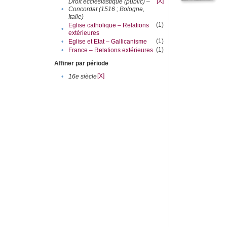
[X]
Droit ecclésiastique (public) –
•
Concordat (1516 ; Bologne,
Italie)
(1)
Eglise catholique – Relations
•
extérieures
(1)
•
Eglise et Etat – Gallicanisme
(1)
•
France – Relations extérieures
Affiner par période
[X]
•
16e siècle