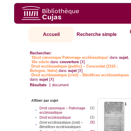
Accueil
Recherche simple
Rechercher:
'Droit canonique Patronage ecclésiastique'
dans
sujet.
16e siècle
dans
couverture
[X]
Droit ecclésiastique (public) – Concordat (1516 ;
Bologne, Italie)
dans
sujet
[X]
Droit ecclésiastique (civil) – Bénéfices ecclésiastiques
dans
sujet
[X]
Résultats
1
document
Affiner par sujet
1
(1)
Droit canonique – Patronage
•
ecclésiastique
(1)
•
Droit ecclésiastique
[X]
Droit ecclésiastique (civil) –
•
Bénéfices ecclésiastiques