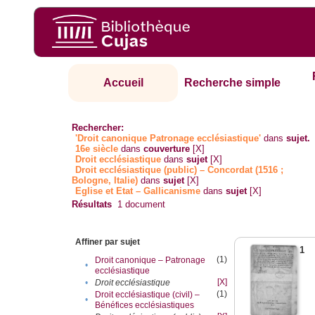
Accueil
Recherche simple
Rechercher:
'Droit canonique Patronage ecclésiastique'
dans
sujet.
16e siècle
dans
couverture
[X]
Droit ecclésiastique
dans
sujet
[X]
Droit ecclésiastique (public) – Concordat (1516 ;
Bologne, Italie)
dans
sujet
[X]
Eglise et Etat – Gallicanisme
dans
sujet
[X]
Résultats
1
document
Affiner par sujet
1
(1)
Droit canonique – Patronage
•
ecclésiastique
[X]
•
Droit ecclésiastique
(1)
Droit ecclésiastique (civil) –
•
Bénéfices ecclésiastiques