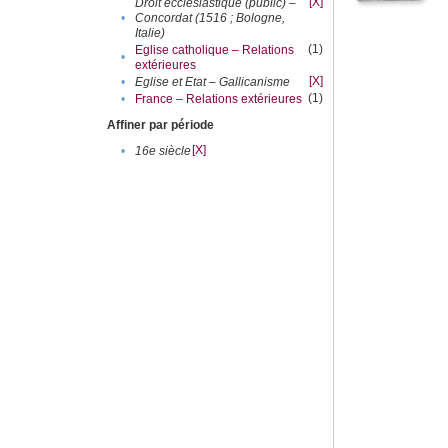
[X]
Droit ecclésiastique (public) –
•
Concordat (1516 ; Bologne,
Italie)
(1)
Eglise catholique – Relations
•
extérieures
[X]
•
Eglise et Etat – Gallicanisme
(1)
•
France – Relations extérieures
Affiner par période
[X]
•
16e siècle