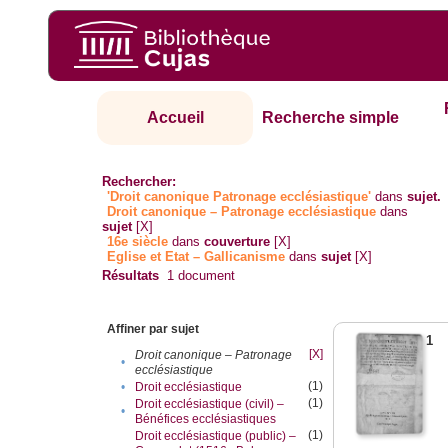
Accueil
Recherche simple
Rechercher:
'Droit canonique Patronage ecclésiastique'
dans
sujet.
Droit canonique – Patronage ecclésiastique
dans
sujet
[X]
16e siècle
dans
couverture
[X]
Eglise et Etat – Gallicanisme
dans
sujet
[X]
Résultats
1
document
Affiner par sujet
1
[X]
Droit canonique – Patronage
•
ecclésiastique
(1)
•
Droit ecclésiastique
(1)
Droit ecclésiastique (civil) –
•
Bénéfices ecclésiastiques
(1)
Droit ecclésiastique (public) –