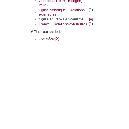
•
Concordat (1516 ; Bologne,
Italie)
(1)
Eglise catholique – Relations
•
extérieures
[X]
•
Eglise et Etat – Gallicanisme
(1)
•
France – Relations extérieures
Affiner par période
[X]
•
16e siècle