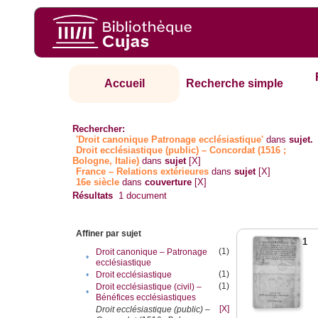
Accueil
Recherche simple
Rechercher:
'Droit canonique Patronage ecclésiastique'
dans
sujet.
Droit ecclésiastique (public) – Concordat (1516 ;
Bologne, Italie)
dans
sujet
[X]
France – Relations extérieures
dans
sujet
[X]
16e siècle
dans
couverture
[X]
Résultats
1
document
Affiner par sujet
1
(1)
Droit canonique – Patronage
•
ecclésiastique
(1)
•
Droit ecclésiastique
(1)
Droit ecclésiastique (civil) –
•
Bénéfices ecclésiastiques
[X]
Droit ecclésiastique (public) –