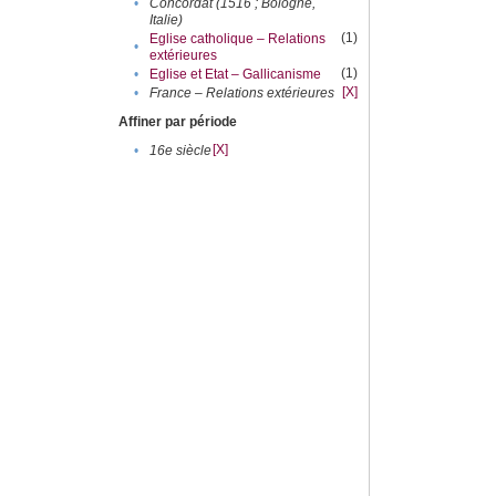
•
Concordat (1516 ; Bologne,
Italie)
(1)
Eglise catholique – Relations
•
extérieures
(1)
•
Eglise et Etat – Gallicanisme
[X]
•
France – Relations extérieures
Affiner par période
[X]
•
16e siècle