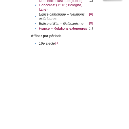
(1)
Droit ecclésiastique (public) –
•
Concordat (1516 ; Bologne,
Italie)
[X]
Eglise catholique – Relations
•
extérieures
[X]
•
Eglise et Etat – Gallicanisme
(1)
•
France – Relations extérieures
Affiner par période
[X]
•
16e siècle