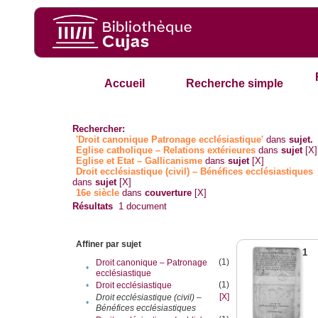
Accueil
Recherche simple
Rechercher:
'Droit canonique Patronage ecclésiastique'
dans
sujet.
Eglise catholique – Relations extérieures
dans
sujet
[X]
Eglise et Etat – Gallicanisme
dans
sujet
[X]
Droit ecclésiastique (civil) – Bénéfices ecclésiastiques
dans
sujet
[X]
16e siècle
dans
couverture
[X]
Résultats
1
document
Affiner par sujet
1
(1)
Droit canonique – Patronage
•
ecclésiastique
(1)
•
Droit ecclésiastique
[X]
Droit ecclésiastique (civil) –
•
Bénéfices ecclésiastiques