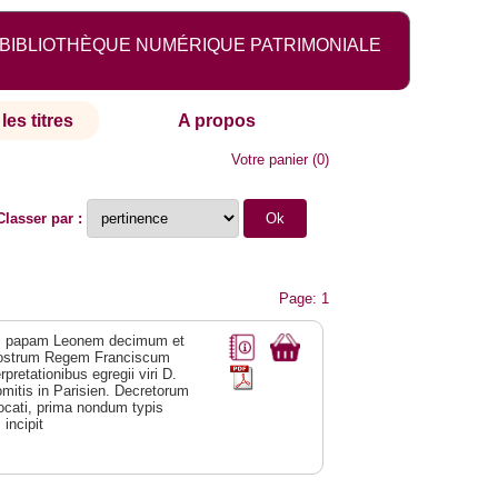
BIBLIOTHÈQUE NUMÉRIQUE PATRIMONIALE
les titres
A propos
Votre panier
(
0
)
Classer par :
Page: 1
um papam Leonem decimum et
nostrum Regem Franciscum
retationibus egregii viri D.
omitis in Parisien. Decretorum
ocati, prima nondum typis
incipit