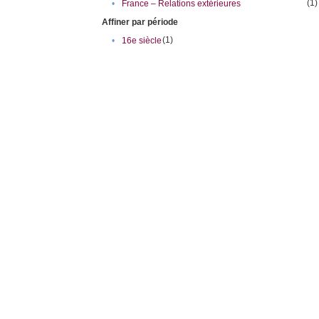
(1)
•
France – Relations extérieures
Affiner par période
(1)
•
16e siècle