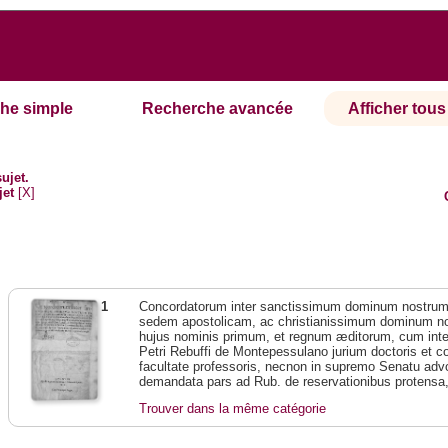
he simple
Recherche avancée
Afficher tous 
sujet.
jet
[X]
1
Concordatorum inter sanctissimum dominum nostr
sedem apostolicam, ac christianissimum dominum 
hujus nominis primum, et regnum æditorum, cum interp
Petri Rebuffi de Montepessulano jurium doctoris et c
facultate professoris, necnon in supremo Senatu adv
demandata pars ad Rub. de reservationibus protensa, 
Trouver dans la même catégorie