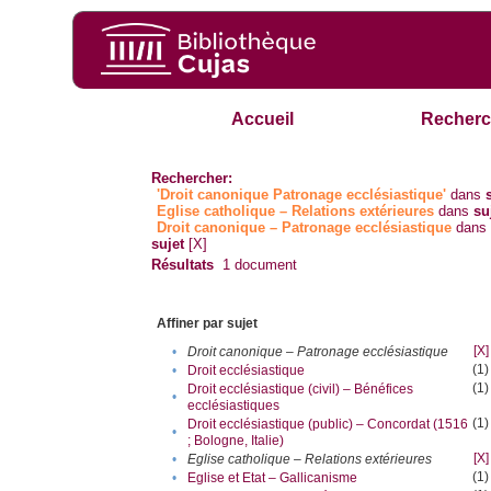
Accueil
Recherc
Rechercher:
'Droit canonique Patronage ecclésiastique'
dans
Eglise catholique – Relations extérieures
dans
su
Droit canonique – Patronage ecclésiastique
dans
sujet
[X]
Résultats
1
document
Affiner par sujet
[X]
•
Droit canonique – Patronage ecclésiastique
(1)
•
Droit ecclésiastique
(1)
Droit ecclésiastique (civil) – Bénéfices
•
ecclésiastiques
(1)
Droit ecclésiastique (public) – Concordat (1516
•
; Bologne, Italie)
[X]
•
Eglise catholique – Relations extérieures
(1)
•
Eglise et Etat – Gallicanisme