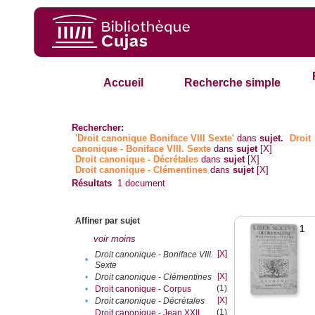
Accueil
Recherche simple
Rechercher:
'Droit canonique Boniface VIII Sexte'
dans
sujet.
Droit
canonique - Boniface VIII. Sexte
dans
sujet
[X]
Droit canonique - Décrétales
dans
sujet
[X]
Droit canonique - Clémentines
dans
sujet
[X]
Résultats
1
document
Affiner par sujet
1
voir moins
[X]
Droit canonique - Boniface VIII.
•
Sexte
[X]
•
Droit canonique - Clémentines
(1)
•
Droit canonique - Corpus
[X]
•
Droit canonique - Décrétales
(1)
Droit canonique - Jean XXII.