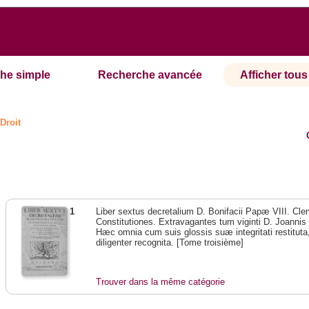
he simple
Recherche avancée
Afficher tous 
Droit
1
Liber sextus decretalium D. Bonifacii Papæ VIII. Cl
Constitutiones. Extravagantes tum viginti D. Joan
Hæc omnia cum suis glossis suæ integritati restitu
diligenter recognita. [Tome troisième]
Trouver dans la même catégorie