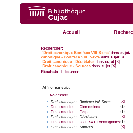
Accueil
Recherc
Rechercher:
'Droit canonique Boniface VIII Sexte'
dans
sujet.
canonique - Boniface VIII. Sexte
dans
sujet
[X]
Droit canonique - Décrétales
dans
sujet
[X]
Droit canonique - Sources
dans
sujet
[X]
Résultats
1
document
Affiner par sujet
voir moins
[X]
•
Droit canonique - Boniface VIII. Sexte
(1)
•
Droit canonique - Clémentines
(1)
•
Droit canonique - Corpus
[X]
•
Droit canonique - Décrétales
(1)
•
Droit canonique - Jean XXII. Extravagantes
[X]
•
Droit canonique - Sources