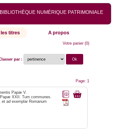
BIBLIOTHÈQUE NUMÉRIQUE PATRIMONIALE
les titres
A propos
Votre panier
(
0
)
Classer par :
Page: 1
ementis Papæ V.
nis Papæ XXII. Tum communes.
ta, et ad exemplar Romanum