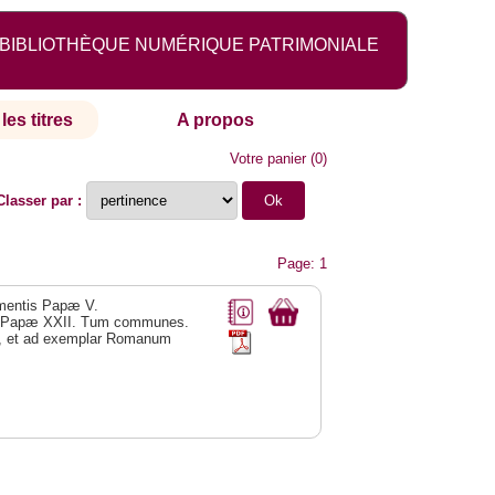
BIBLIOTHÈQUE NUMÉRIQUE PATRIMONIALE
les titres
A propos
Votre panier
(
0
)
Classer par :
Page: 1
ementis Papæ V.
nis Papæ XXII. Tum communes.
ta, et ad exemplar Romanum