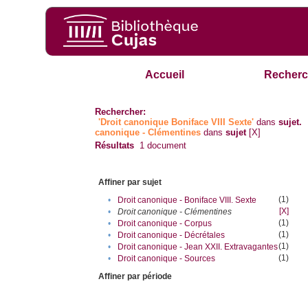
Accueil
Recherc
Rechercher:
'Droit canonique Boniface VIII Sexte'
dans
sujet.
canonique - Clémentines
dans
sujet
[X]
Résultats
1
document
Affiner par sujet
(1)
•
Droit canonique - Boniface VIII. Sexte
[X]
•
Droit canonique - Clémentines
(1)
•
Droit canonique - Corpus
(1)
•
Droit canonique - Décrétales
(1)
•
Droit canonique - Jean XXII. Extravagantes
(1)
•
Droit canonique - Sources
Affiner par période