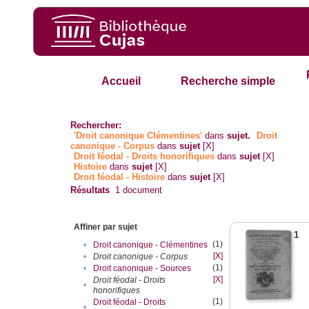
Accueil
Recherche simple
Rechercher:
'Droit canonique Clémentines'
dans
sujet.
Droit
canonique - Corpus
dans
sujet
[X]
Droit féodal - Droits honorifiques
dans
sujet
[X]
Histoire
dans
sujet
[X]
Droit féodal - Histoire
dans
sujet
[X]
Résultats
1
document
Affiner par sujet
1
(1)
•
Droit canonique - Clémentines
[X]
•
Droit canonique - Corpus
(1)
•
Droit canonique - Sources
[X]
Droit féodal - Droits
•
honorifiques
(1)
Droit féodal - Droits
•