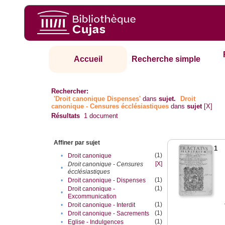
Accueil
Recherche simple
Rechercher:
'Droit canonique Dispenses'
dans
sujet.
Droit
canonique - Censures écclésiastiques
dans
sujet
[X]
Résultats
1
document
Affiner par sujet
1
(1)
•
Droit canonique
[X]
Droit canonique - Censures
•
écclésiastiques
(1)
•
Droit canonique - Dispenses
(1)
Droit canonique -
•
Excommunication
(1)
•
Droit canonique - Interdit
(1)
•
Droit canonique - Sacrements
(1)
•
Eglise - Indulgences