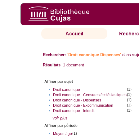
Accueil
Recherc
Rechercher:
'Droit canonique Dispenses'
dans
suj
Résultats
1
document
Affiner par sujet
(1)
•
Droit canonique
(1)
•
Droit canonique - Censures écclésiastiques
(1)
•
Droit canonique - Dispenses
(1)
•
Droit canonique - Excommunication
(1)
•
Droit canonique - Interdit
voir plus
Affiner par période
(1)
•
Moyen âge