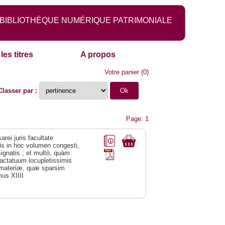
BIBLIOTHÈQUE NUMÉRIQUE PATRIMONIALE
les titres
A propos
Votre panier
(
0
)
Classer par :
Page: 1
arei juris facultate
tis in hoc volumen congesti,
signatis ; et multò, quàm
ractatuum locupletissimis
es materiæ, quæ sparsim
mus XIIII