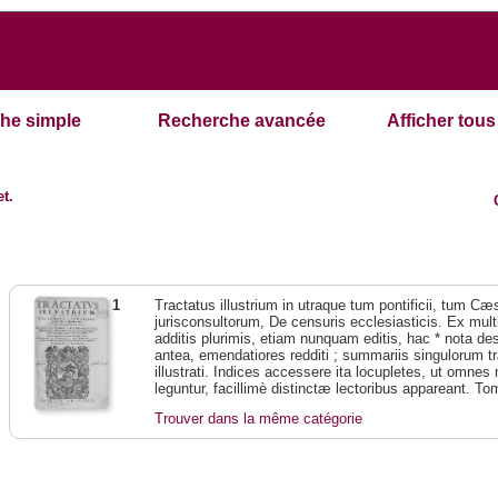
he simple
Recherche avancée
Afficher tous 
et.
1
Tractatus illustrium in utraque tum pontificii, tum Cæs
jurisconsultorum, De censuris ecclesiasticis. Ex mul
additis plurimis, etiam nunquam editis, hac * nota de
antea, emendatiores redditi ; summariis singulorum t
illustrati. Indices accessere ita locupletes, ut omn
leguntur, facillimè distinctæ lectoribus appareant. To
Trouver dans la même catégorie