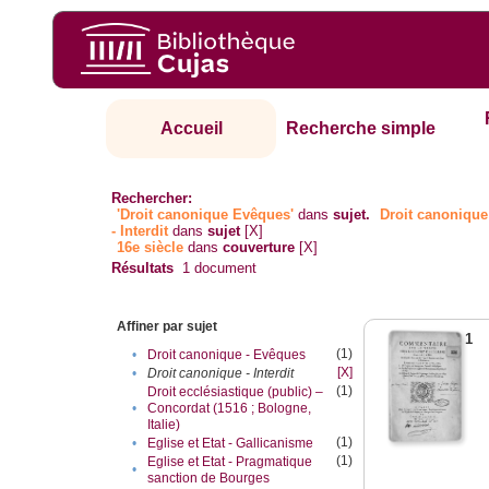
Accueil
Recherche simple
Rechercher:
'Droit canonique Evêques'
dans
sujet.
Droit canonique
- Interdit
dans
sujet
[X]
16e siècle
dans
couverture
[X]
Résultats
1
document
Affiner par sujet
1
(1)
•
Droit canonique - Evêques
[X]
•
Droit canonique - Interdit
(1)
Droit ecclésiastique (public) –
•
Concordat (1516 ; Bologne,
Italie)
(1)
•
Eglise et Etat - Gallicanisme
(1)
Eglise et Etat - Pragmatique
•
sanction de Bourges