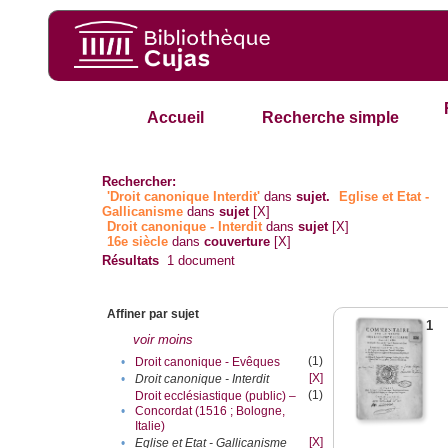
Accueil
Recherche simple
Rechercher:
'Droit canonique Interdit'
dans
sujet.
Eglise et Etat -
Gallicanisme
dans
sujet
[X]
Droit canonique - Interdit
dans
sujet
[X]
16e siècle
dans
couverture
[X]
Résultats
1
document
Affiner par sujet
1
voir moins
(1)
•
Droit canonique - Evêques
[X]
•
Droit canonique - Interdit
(1)
Droit ecclésiastique (public) –
•
Concordat (1516 ; Bologne,
Italie)
[X]
•
Eglise et Etat - Gallicanisme