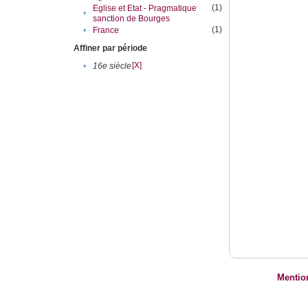
(1)
Eglise et Etat - Pragmatique
•
sanction de Bourges
(1)
•
France
Affiner par période
[X]
•
16e siècle
Mentio