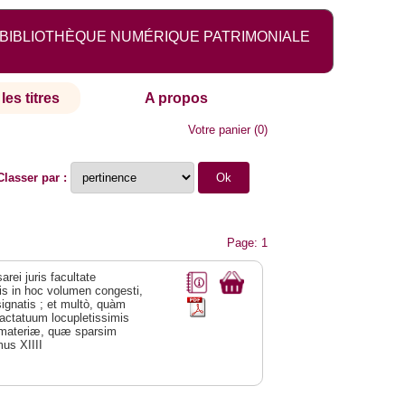
BIBLIOTHÈQUE NUMÉRIQUE PATRIMONIALE
les titres
A propos
Votre panier
(
0
)
Classer par :
Page: 1
arei juris facultate
tis in hoc volumen congesti,
signatis ; et multò, quàm
ractatuum locupletissimis
es materiæ, quæ sparsim
mus XIIII