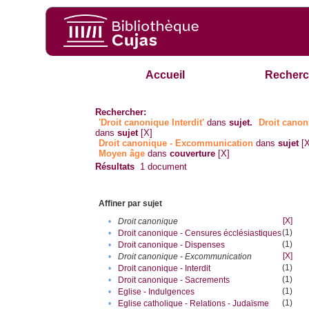
Accueil
Recherc
Rechercher:
'Droit canonique Interdit'
dans
sujet.
Droit canon
dans
sujet
[X]
Droit canonique - Excommunication
dans
sujet
[
Moyen âge
dans
couverture
[X]
Résultats
1
document
Affiner par sujet
[X]
•
Droit canonique
(1)
•
Droit canonique - Censures écclésiastiques
(1)
•
Droit canonique - Dispenses
[X]
•
Droit canonique - Excommunication
(1)
•
Droit canonique - Interdit
(1)
•
Droit canonique - Sacrements
(1)
•
Eglise - Indulgences
(1)
•
Eglise catholique - Relations - Judaïsme