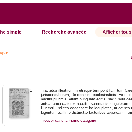
he simple
Recherche avancée
Afficher tous 
ique
X]
1
Tractatus illustrium in utraque tum pontificii, tum Cæs
jurisconsultorum, De censuris ecclesiasticis. Ex mul
additis plurimis, etiam nunquam editis, hac * nota de
antea, emendatiores redditi ; summariis singulorum t
illustrati. Indices accessere ita locupletes, ut omn
leguntur, facillimè distinctæ lectoribus appareant. To
Trouver dans la même catégorie