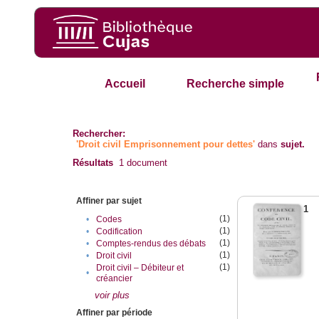
Accueil
Recherche simple
Rechercher:
'Droit civil Emprisonnement pour dettes'
dans
sujet.
Résultats
1
document
Affiner par sujet
1
(1)
•
Codes
(1)
•
Codification
(1)
•
Comptes-rendus des débats
(1)
•
Droit civil
(1)
Droit civil – Débiteur et
•
créancier
voir plus
Affiner par période