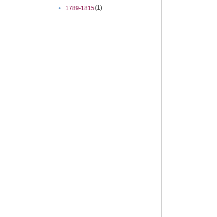
(1)
•
1789-1815