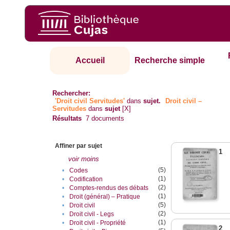
Accueil
Recherche simple
Rechercher:
'Droit civil Servitudes'
dans
sujet.
Droit civil –
Servitudes
dans
sujet
[X]
Résultats
7
documents
Affiner par sujet
1
voir moins
(5)
•
Codes
(1)
•
Codification
(2)
•
Comptes-rendus des débats
(1)
•
Droit (général) – Pratique
(5)
•
Droit civil
(2)
•
Droit civil - Legs
(1)
•
Droit civil - Propriété
2