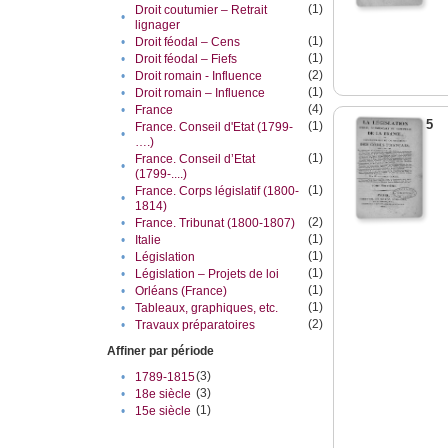
(1)
Droit coutumier – Retrait
•
lignager
(1)
•
Droit féodal – Cens
(1)
•
Droit féodal – Fiefs
(2)
•
Droit romain - Influence
(1)
•
Droit romain – Influence
(4)
•
France
5
(1)
France. Conseil d'Etat (1799-
•
….)
(1)
France. Conseil d’Etat
•
(1799-....)
(1)
France. Corps législatif (1800-
•
1814)
(2)
•
France. Tribunat (1800-1807)
(1)
•
Italie
(1)
•
Législation
(1)
•
Législation – Projets de loi
(1)
•
Orléans (France)
(1)
•
Tableaux, graphiques, etc.
(2)
•
Travaux préparatoires
Affiner par période
(3)
•
1789-1815
(3)
•
18e siècle
(1)
•
15e siècle