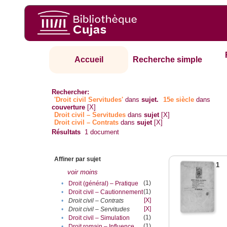
Accueil
Recherche simple
Rechercher:
'Droit civil Servitudes'
dans
sujet.
15e siècle
dans
couverture
[X]
Droit civil – Servitudes
dans
sujet
[X]
Droit civil – Contrats
dans
sujet
[X]
Résultats
1
document
Affiner par sujet
1
voir moins
(1)
•
Droit (général) – Pratique
(1)
•
Droit civil – Cautionnement
[X]
•
Droit civil – Contrats
[X]
•
Droit civil – Servitudes
(1)
•
Droit civil – Simulation
(1)
•
Droit romain – Influence