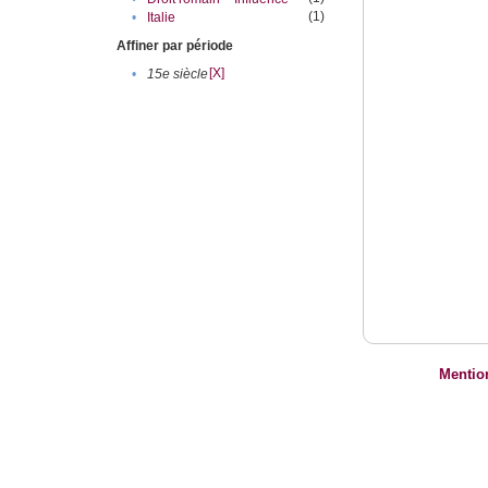
(1)
•
Italie
Affiner par période
[X]
•
15e siècle
Mentio