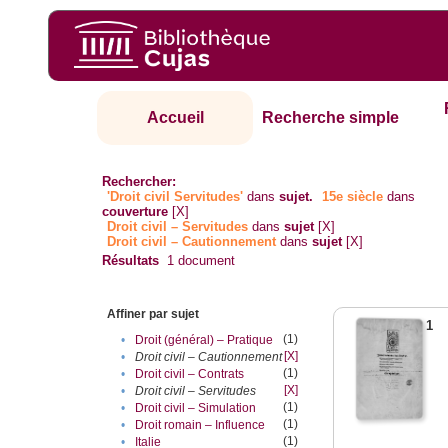
Accueil
Recherche simple
Rechercher:
'Droit civil Servitudes'
dans
sujet.
15e siècle
dans
couverture
[X]
Droit civil – Servitudes
dans
sujet
[X]
Droit civil – Cautionnement
dans
sujet
[X]
Résultats
1
document
Affiner par sujet
1
(1)
•
Droit (général) – Pratique
[X]
•
Droit civil – Cautionnement
(1)
•
Droit civil – Contrats
[X]
•
Droit civil – Servitudes
(1)
•
Droit civil – Simulation
(1)
•
Droit romain – Influence
(1)
•
Italie